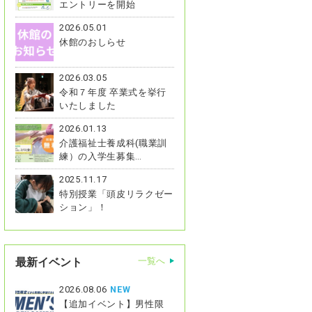
エントリーを開始
2026.05.01
休館のおしらせ
2026.03.05
令和７年度 卒業式を挙行
いたしました
2026.01.13
介護福祉士養成科(職業訓
練）の入学生募集…
2025.11.17
特別授業「頭皮リラクゼー
ション」！
最新イベント
一覧へ
2026.08.06
NEW
【追加イベント】男性限