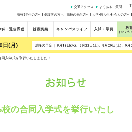
T
交通アクセス
よくあるご質問
高校3年生の方へ
保護者の方へ
高校の先生方へ
大学•短大生•社会人の方へ
教
学科・通信課程
就職実績
キャンパスライフ
入試・学費
(3つの
0日(月)
校の合同入学式を挙行いたしました！
山口6校の合同入学式を挙行いたし