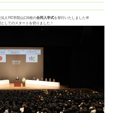
法人YIC学院山口6校の
合同入学式
を挙行いたしました🌸
仲間としてのスタートを切りました！