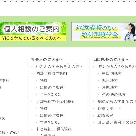
社会人の皆さまへ
山口県外の皆さまへ
社会人入学をお考えの方へ
県外から入学をお考え
看護学科 [3年課程]
中四国地方
信課程
特徴
九州地方
修
出願のご案内
沖縄地方
学生VOICE
その他の地方
介護福祉学科 [2年課程]
受験から入学までの
特徴
各種サポート
出願のご案内
就職状況
パス
学生VOICE
山口県と防府市の魅
社会福祉士 [通信課程]
校・Web）