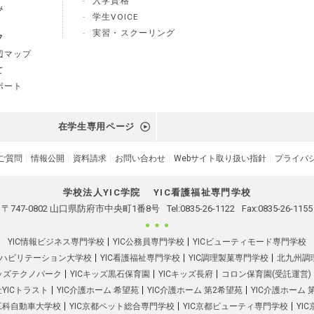
入学資格
み
学生VOICE
実習・スクーリング
フ
辺マップ
て
ポート
在学生専用ページ
ご質問
情報公開
資料請求
お問い合わせ
Webサイト取り扱い指針
プライバ
学校法人YIC学院
YIC看護福祉専門学校
〒747-0802 山口県防府市中央町1番8号
Tel:
0835-26-1122
Fax:0835-26-1155
YIC情報ビジネス専門学校
YIC公務員専門学校
YICビューティモード専門学校
リハビリテーション大学校
YIC看護福祉専門学校
YIC調理製菓専門学校
北九州調
キッズテクノパーク
YICキッズ黒石保育園
YICキッズ長府
コロン保育園(受託運営)
YICトラスト
YIC介護ホーム 希望苑
YIC介護ホーム 第2希望苑
YIC介護ホーム 
都工科自動車大学校
YIC京都ペット総合専門学校
YIC京都ビューティ専門学校
YI