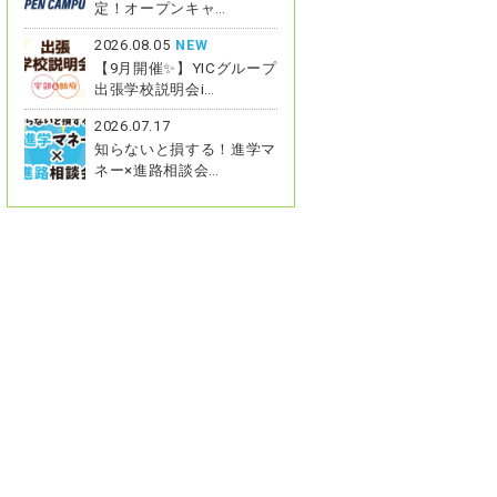
定！オープンキャ…
2026.08.05
NEW
【9月開催✨】YICグループ
出張学校説明会i…
2026.07.17
知らないと損する！進学マ
ネー×進路相談会…