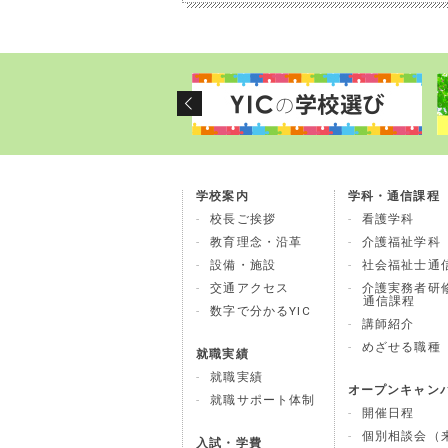
学校案内
学科・通信課程
校長ご挨拶
看護学科
教育理念・沿革
介護福祉学科
設備・施設
社会福祉士通
交通アクセス
介護実務者研
通信課程
数字で分かるYIC
講師紹介
めざせる職種
就職実績
就職実績
オープンキャン
就職サポート体制
開催日程
個別相談会（来
入試・学費