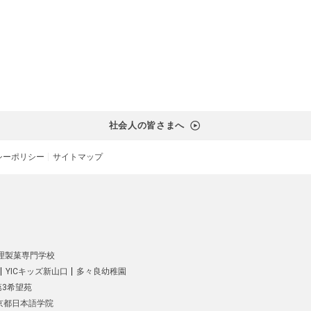
社会人の皆さまへ
シーポリシー
サイトマップ
理製菓専門学校
YICキッズ新山口
多々良幼稚園
第3希望苑
C京都日本語学院