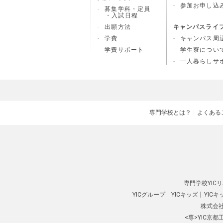
参加お申し込
募集学科・定員
・入試日程
出願方法
キャンパスライ
学費
キャンパス周
学費サポート
学生寮につい
一人暮らしサ
専門学校とは？
よくある
専門学校YIC
YICグループ
YICキッズ
YIC
株式会社
<専>YIC京