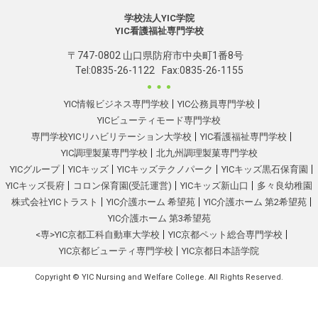
学校法人YIC学院
YIC看護福祉専門学校
〒747-0802 山口県防府市中央町1番8号
Tel:
0835-26-1122
Fax:0835-26-1155
YIC情報ビジネス専門学校
YIC公務員専門学校
YICビューティモード専門学校
専門学校YICリハビリテーション大学校
YIC看護福祉専門学校
YIC調理製菓専門学校
北九州調理製菓専門学校
YICグループ
YICキッズ
YICキッズテクノパーク
YICキッズ黒石保育園
YICキッズ長府
コロン保育園(受託運営)
YICキッズ新山口
多々良幼稚園
株式会社YICトラスト
YIC介護ホーム 希望苑
YIC介護ホーム 第2希望苑
YIC介護ホーム 第3希望苑
<専>YIC京都工科自動車大学校
YIC京都ペット総合専門学校
YIC京都ビューティ専門学校
YIC京都日本語学院
Copyright © YIC Nursing and Welfare College. All Rights Reserved.