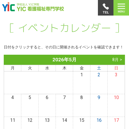
日付をクリックすると、その日に開催されるイベントを確認できます！
2026年5月
8月 >
月
火
水
木
金
土
日
1
2
3
4
5
6
7
8
9
10
11
12
13
14
15
16
17