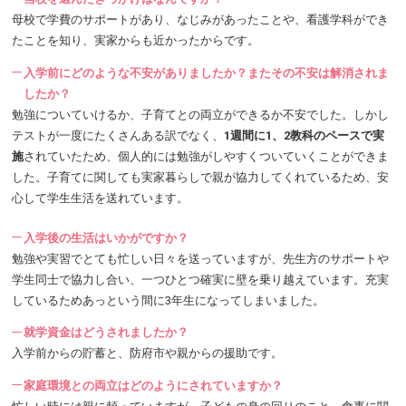
母校で学費のサポートがあり、なじみがあったことや、看護学科ができ
たことを知り、実家からも近かったからです。
入学前にどのような不安がありましたか？またその不安は解消されま
したか？
勉強についていけるか、子育てとの両立ができるか不安でした。しかし
テストが一度にたくさんある訳でなく、
1週間に1、2教科のペースで実
施
されていたため、個人的には勉強がしやすくついていくことができま
した。子育てに関しても実家暮らしで親が協力してくれているため、安
心して学生生活を送れています。
入学後の生活はいかがですか？
勉強や実習でとても忙しい日々を送っていますが、先生方のサポートや
学生同士で協力し合い、一つひとつ確実に壁を乗り越えています。充実
しているためあっという間に3年生になってしまいました。
就学資金はどうされましたか？
入学前からの貯蓄と、防府市や親からの援助です。
家庭環境との両立はどのようにされていますか？