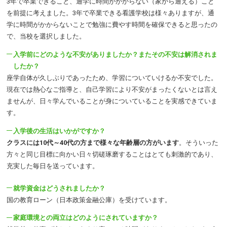
3年で卒業できること、通学に時間がかからない（家から通える）こと
を前提に考えました。3年で卒業できる看護学校は様々ありますが、通
学に時間がかからないことで勉強に費やす時間を確保できると思ったの
で、当校を選択しました。
入学前にどのような不安がありましたか？またその不安は解消されま
したか？
座学自体が久しぶりであったため、学習についていけるか不安でした。
現在では熱心なご指導と、自己学習により不安がまったくないとは言え
ませんが、日々学んでいることが身についていることを実感できていま
す。
入学後の生活はいかがですか？
クラスには10代～40代の方まで様々な年齢層の方がいます
。そういった
方々と同じ目標に向かい日々切磋琢磨することはとても刺激的であり、
充実した毎日を送っています。
就学資金はどうされましたか？
国の教育ローン（日本政策金融公庫）を受けています。
家庭環境との両立はどのようにされていますか？