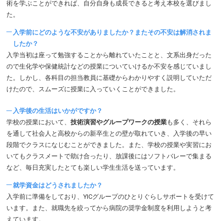
術を学ぶことができれば、自分自身も成長できると考え本校を選びまし
た。
入学前にどのような不安がありましたか？またその不安は解消されま
したか？
入学当初は座って勉強することから離れていたことと、文系出身だった
ので生化学や保健統計などの授業についていけるか不安を感じていまし
た。しかし、各科目の担当教員に基礎からわかりやすく説明していただ
けたので、スムーズに授業に入っていくことができました。
入学後の生活はいかがですか？
学校の授業において、
技術演習やグループワークの授業
も多く、それら
を通して社会人と高校からの新卒生との壁が取れていき、入学後の早い
段階でクラスになじむことができました。また、学校の授業や実習にお
いてもクラスメートで助け合ったり、放課後にはソフトバレーで集まる
など、毎日充実したとても楽しい学生生活を送っています。
就学資金はどうされましたか？
入学前に準備をしており、YICグループのひとりぐらしサポートを受けて
います。また、就職先を絞ってから病院の奨学金制度を利用しようと考
えています。