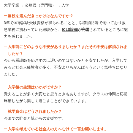
大学卒業 → 公務員（専門職） → 入学
当校を選んだきっかけはなんですか？
3年で国家試験受験資格が得られることと、以前消防署で働いており救
急業務に携わっていた経験から、
ICLS設備
が完備
されているところに魅
力を感じました。
入学前にどのような不安がありましたか？またその不安は解消されま
したか？
今から看護師をめざすのは遅いのではないかと不安でしたが、入学して
みると社会人経験者が多く、不安よりもがんばろうという気持ちになり
ました。
入学後の生活はいかがですか？
覚えることが多く大変だと思うときもありますが、クラスの仲間と切磋
琢磨しながら楽しく過ごすことができています。
就学資金はどうされましたか？
今までの貯金と親からの支援です。
入学を考えている社会人の方へむけて一言お願いします。