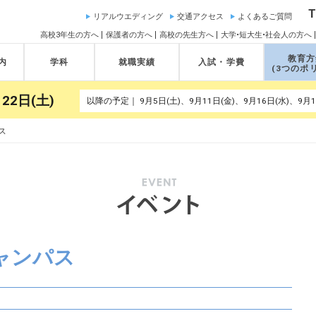
T
リアルウエディング
交通アクセス
よくあるご質問
高校3年生の方へ
保護者の方へ
高校の先生方へ
大学•短大生•社会人の方へ
教育方
内
学科
就職実績
入試・学費
(3つのポ
22日(土)
ス
ャンパス