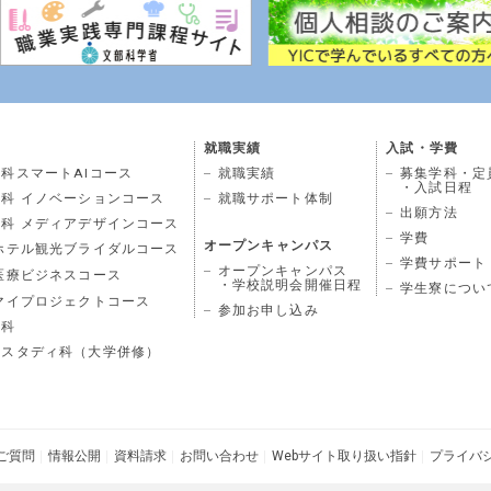
就職実績
入試・学費
科スマートAIコース
就職実績
募集学科・定
・入試日程
科 イノベーションコース
就職サポート体制
出願方法
科 メディアデザインコース
学費
オープンキャンパス
ホテル観光ブライダルコース
学費サポート
オープンキャンパス
医療ビジネスコース
・学校説明会開催日程
学生寮につい
マイプロジェクトコース
参加お申し込み
学科
ドスタディ科（大学併修）
ご質問
情報公開
資料請求
お問い合わせ
Webサイト取り扱い指針
プライバ