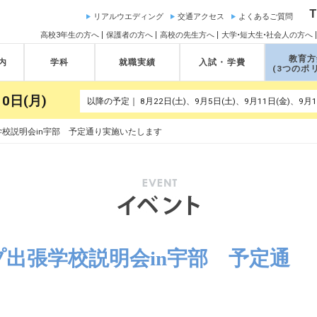
T
リアルウエディング
交通アクセス
よくあるご質問
高校3年生の方へ
保護者の方へ
高校の先生方へ
大学•短大生•社会人の方へ
教育方
内
学科
就職実績
入試・学費
(3つのポ
0日(月)
張学校説明会in宇部 予定通り実施いたします
ープ出張学校説明会in宇部 予定通