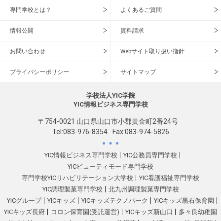
専門学校とは？
よくあるご質問
情報公開
資料請求
お問い合わせ
Webサイト取り扱い指針
プライバシーポリシー
サイトマップ
学校法人YIC学院
YIC情報ビジネス専門学校
〒754-0021 山口県山口市小郡黄金町2番24号
Tel:
083-976-8354
Fax:083-974-5826
YIC情報ビジネス専門学校
YIC公務員専門学校
YICビューティモード専門学校
専門学校YICリハビリテーション大学校
YIC看護福祉専門学校
YIC調理製菓専門学校
北九州調理製菓専門学校
YICグループ
YICキッズ
YICキッズテクノパーク
YICキッズ黒石保育園
YICキッズ長府
コロン保育園(受託運営)
YICキッズ新山口
多々良幼稚園