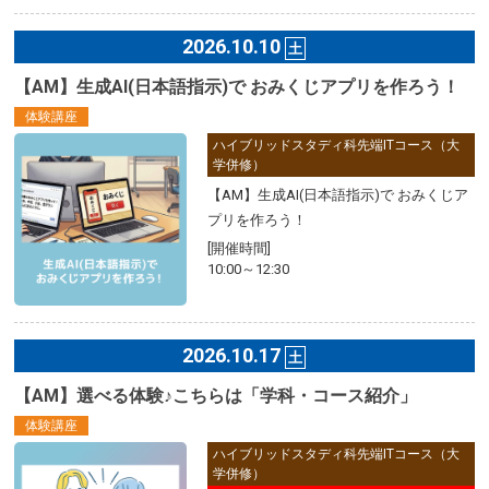
2026.10.10
土
【AM】生成AI(日本語指示)で おみくじアプリを作ろう！
体験講座
ハイブリッドスタディ科先端ITコース（大
学併修）
【AM】生成AI(日本語指示)で おみくじア
プリを作ろう！
[開催時間]
10:00～12:30
2026.10.17
土
【AM】選べる体験♪こちらは「学科・コース紹介」
体験講座
ハイブリッドスタディ科先端ITコース（大
学併修）