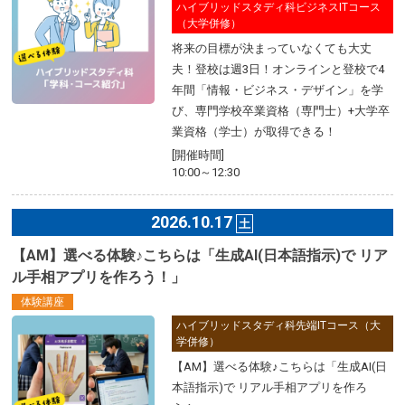
ハイブリッドスタディ科ビジネスITコース
（大学併修）
将来の目標が決まっていなくても大丈
夫！登校は週3日！オンラインと登校で4
年間「情報・ビジネス・デザイン」を学
び、専門学校卒業資格（専門士）+大学卒
業資格（学士）が取得できる！
[開催時間]
10:00～12:30
2026.10.17
土
【AM】選べる体験♪こちらは「生成AI(日本語指示)で リア
ル手相アプリを作ろう！」
体験講座
ハイブリッドスタディ科先端ITコース（大
学併修）
【AM】選べる体験♪こちらは「生成AI(日
本語指示)で リアル手相アプリを作ろ