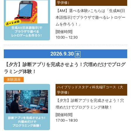
学併修）
【AM】選べる体験♪こちらは「生成AI(日
本語指示)でブラウザで遊べるレトロゲー
ムを作ろう！」
[開催時間]
10:00～12:30
2026.9.30
水
【夕方】診断アプリを完成させよう！穴埋めだけでプログ
ラミング体験！
体験講座
ハイブリッドスタディ科先端ITコース（大
学併修）
【夕方】診断アプリを完成させよう！穴
埋めだけでプログラミング体験！
[開催時間]
17:00～18:30