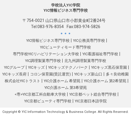
学校法人YIC学院
YIC情報ビジネス専門学校
〒754-0021 山口県山口市小郡黄金町2番24号
Tel:
083-976-8354
Fax:083-974-5826
YIC情報ビジネス専門学校
YIC公務員専門学校
YICビューティモード専門学校
専門学校YICリハビリテーション大学校
YIC看護福祉専門学校
YIC調理製菓専門学校
北九州調理製菓専門学校
YICグループ
YICキッズ
YICキッズテクノパーク
YICキッズ黒石保育園
YICキッズ長府
コロン保育園(受託運営)
YICキッズ新山口
多々良幼稚園
株式会社YICトラスト
YIC介護ホーム 希望苑
YIC介護ホーム 第2希望苑
YIC介護ホーム 第3希望苑
<専>YIC京都工科自動車大学校
YIC京都ペット総合専門学校
YIC京都ビューティ専門学校
YIC京都日本語学院
Copyright © YIC Information Technology & Business College. All Rights Reserved.