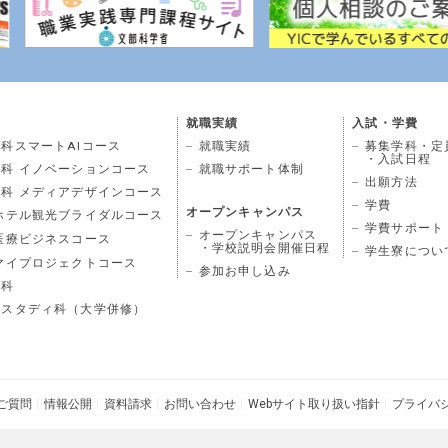
就職実績
入試・学費
科スマートAIコース
就職実績
募集学科・定
・入試日程
科 イノベーションコース
就職サポート体制
出願方法
科 メディアデザインコース
学費
オープンキャンパス
ホテル観光ブライダルコース
学費サポート
オープンキャンパス
医療ビジネスコース
・学校説明会開催日程
学生寮につい
マイプロジェクトコース
参加お申し込み
学科
ドスタディ科（大学併修）
ご質問
情報公開
資料請求
お問い合わせ
Webサイト取り扱い指針
プライバ