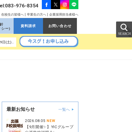
el:083-976-8354
在校生の皆様へ
卒業生の方へ
企業採用担当者様へ
針
資料請求
お問い合わせ
リシー)
以降の予定｜ 9月5日(土)、9月11日(金)、9月16日(水)、9月19日(土)、9月26日(土)、9月30日(水)
最新お知らせ
一覧へ
2026.08.05
NEW
【9月開催✨】YICグループ