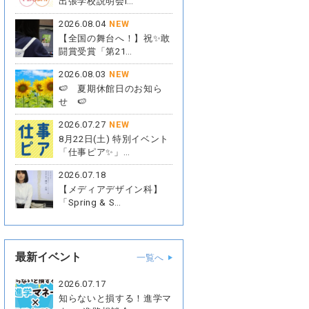
出張学校説明会i…
2026.08.04
NEW
【全国の舞台へ！】祝✨敢
闘賞受賞「第21…
2026.08.03
NEW
🍉 夏期休館日のお知ら
せ 🍉
2026.07.27
NEW
8月22日(土) 特別イベント
「仕事ピア✨」…
2026.07.18
【メディアデザイン科】
「Spring & S…
最新イベント
一覧へ
2026.07.17
知らないと損する！進学マ