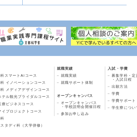
就職実績
入試・学費
科スマートAIコース
就職実績
募集学科・定
・入試日程
科 イノベーションコース
就職サポート体制
出願方法
科 メディアデザインコース
学費
オープンキャンパス
ホテル観光ブライダルコース
学費サポート
オープンキャンパス
医療ビジネスコース
・学校説明会開催日程
学生寮につい
マイプロジェクトコース
参加お申し込み
学科
ドスタディ科（大学併修）