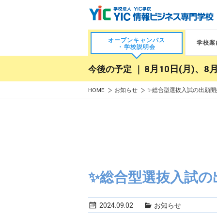
オープンキャンパス
学校案
・学校説明会
今後の予定 ｜
8月10日(月)、8月
HOME
お知らせ
✨総合型選抜入試の出願開
✨総合型選抜入試の
2024.09.02
お知らせ