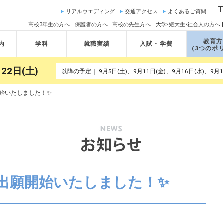
T
リアルウエディング
交通アクセス
よくあるご質問
高校3年生の方へ
保護者の方へ
高校の先生方へ
大学•短大生•社会人の方へ
教育方
内
学科
就職実績
入試・学費
(3つのポ
22日(土)
始いたしました！✨
出願開始いたしました！✨