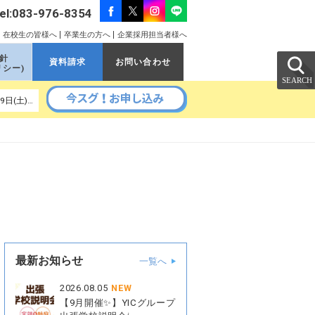
el:083-976-8354
在校生の皆様へ
卒業生の方へ
企業採用担当者様へ
針
資料請求
お問い合わせ
リシー)
以降の予定｜ 9月5日(土)、9月11日(金)、9月16日(水)、9月19日(土)、9月26日(土)、9月30日(水)
最新お知らせ
一覧へ
2026.08.05
NEW
【9月開催✨】YICグループ