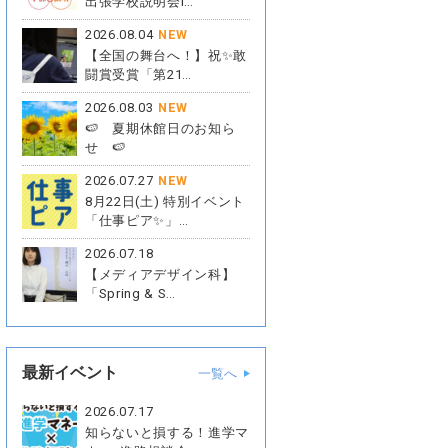
出張学校説明会i…
2026.08.04
NEW
【全国の舞台へ！】祝✨敢
闘賞受賞「第21…
2026.08.03
NEW
🍉 夏期休館日のお知ら
せ 🍉
2026.07.27
NEW
8月22日(土) 特別イベント
「仕事ピア✨」…
2026.07.18
【メディアデザイン科】
「Spring & S…
最新イベント
一覧へ
2026.07.17
知らないと損する！進学マ