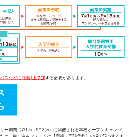
パスなどに2回以上参加
する必要があります。
リー期間（7/1㈪～9/13㈮）に開催される本校オープンキャンパ
だき、申し込みフォームの【面接・面談予約】の欄で該当するも