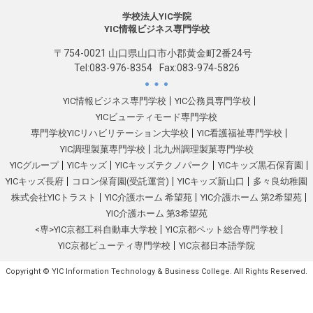
学校法人YIC学院
YIC情報ビジネス専門学校
〒754-0021 山口県山口市小郡黄金町2番24号
Tel:
083-976-8354
Fax:083-974-5826
YIC情報ビジネス専門学校
YIC公務員専門学校
YICビューティモード専門学校
専門学校YICリハビリテーション大学校
YIC看護福祉専門学校
YIC調理製菓専門学校
北九州調理製菓専門学校
YICグループ
YICキッズ
YICキッズテクノパーク
YICキッズ黒石保育園
YICキッズ長府
コロン保育園(受託運営)
YICキッズ新山口
多々良幼稚園
株式会社YICトラスト
YIC介護ホーム 希望苑
YIC介護ホーム 第2希望苑
YIC介護ホーム 第3希望苑
<専>YIC京都工科自動車大学校
YIC京都ペット総合専門学校
YIC京都ビューティ専門学校
YIC京都日本語学院
Copyright © YIC Information Technology & Business College. All Rights Reserved.